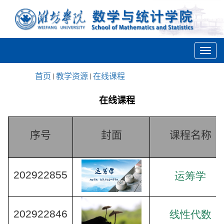
首页
教学资源
在线课程
在线课程
序号
封面
课程名称
202922855
运筹学
202922846
线性代数