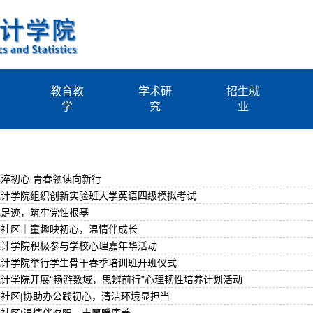
教育教
学术研
招生就
学
究
业
淬初心 青春领读向新行
统计学院组织创新实验班大学英语四级模拟考试
色足迹，筑牢党性根基
进社区｜童趣映初心，温情伴成长
统计学院积极参与学校心理嘉年华活动
统计学院举行学生骨干春季培训班开班仪式
计学院开展“畅游数域，思辨前行”心理韧性培养计划活动
社区|协助办公践初心，清洁环境显担当