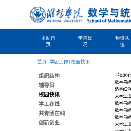
本站首
学院概
师资队
页
况
伍
首页
学团工作
校园快讯
书香润心
组织结构
数学与
辅导员
追寻红
校园快讯
大学生
数学与
学工在线
数学与
共青团在线
数学与统
创新创业
大学生进