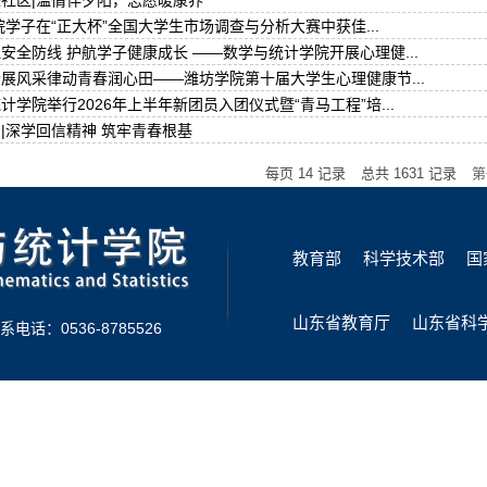
社区|温情伴夕阳，志愿暖康养
院学子在“正大杯”全国大学生市场调查与分析大赛中获佳...
安全防线 护航学子健康成长 ——数学与统计学院开展心理健...
展风采律动青春润心田——潍坊学院第十届大学生心理健康节...
计学院举行2026年上半年新团员入团仪式暨“青马工程”培...
|深学回信精神 筑牢青春根基
每页
14
记录
总共
1631
记录
第
教育部
科学技术部
国
山东省教育厅
山东省科
系电话：0536-8785526