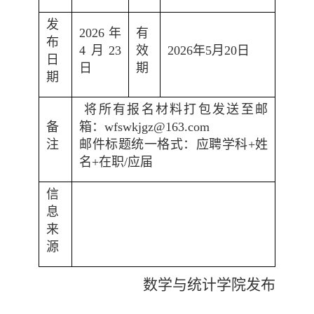
发
2026
年
有
布
4
月
23
效
2026
年
5
月
20
日
日
日
期
期
将所有报名材料打包发送至邮
备
箱：
wfswkjgz@163.com
注
邮件标题统一格式：应聘学科
+
姓
名
+
在职
/
应届
信
息
来
源
数学与统计学院发布