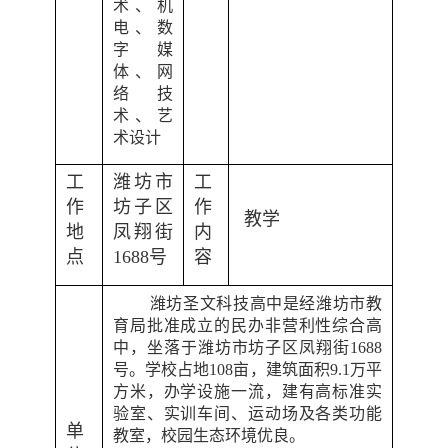
术、机
电、数
字媒
体、网
络技
术、艺
术设计
工
潍坊市
工
作
坊子区
作
教学
地
凤翔街
内
点
1688
号
容
潍坊圣文科技高中是经潍坊市教
育局批准成立的民办非营利性综合高
中，坐落于潍坊市坊子区凤翔街
1688
号。学校占地
108
亩，建筑面积
9.1
万平
方米，办学设施一流，建有高标准实
验室、实训车间、运动场及各类功能
单
教室，校园生态环境优良。