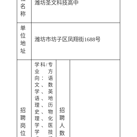
潍坊圣文科技高中
名
称
单
位
潍坊市坊子区凤翔街
1688
号
地
址
学科
/
专
业方
向：语
文、数
学、英
语、地
理、历
招
招
史、物
聘
聘
理、化
岗
学、医
人
学技
位
数