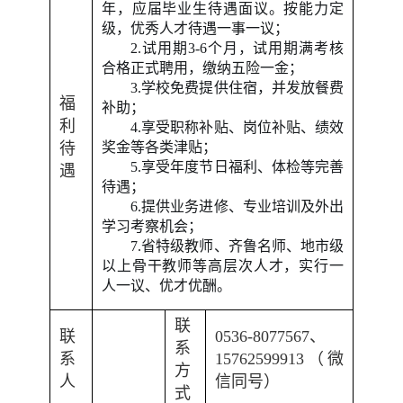
年，应届毕业生待遇面议。按能力定
级，优秀人才待遇一事一议；
2.
试用期
3-6
个月，试用期满考核
合格正式聘用，缴纳五险一金；
3.
学校免费提供住宿，并发放餐费
福
补助；
利
4.
享受职称补贴、岗位补贴、绩效
待
奖金等各类津贴；
5.
享受年度节日福利、体检等完善
遇
待遇；
6.
提供业务进修、专业培训及外出
学习考察机会；
7.
省特级教师、齐鲁名师、地市级
以上骨干教师等高层次人才，实行一
人一议、优才优酬。
联
联
0536-8077567
、
系
系
15762599913
（微
方
人
信同号）
式