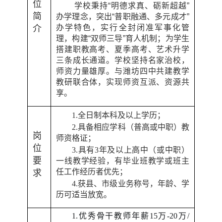
位
学校秉持“明德求真、砺新超越”
简
办学理念，突出“普职融通、多元成才”
办学特色，实行全封闭准军事化管
介
理，构建“双师三导”育人机制；为学生
搭建职教高考、夏季高考、艺术升学
三条成长通道。学校坚持名家治校，
师资力量雄厚。与潍坊四中共建教学
教研联合体，实现师资互派、资源共
享。
1.
全日制本科及以上学历；
2.
具备相应学科（普高或中职）教
岗
师资格证；
位
3.
具有
3
年及以上高中（或中职）
要
一线教学经验，有毕业班教学或班主
任工作经历者优先；
求
4.
获县、市级业务称号，年龄、学
历可适当放宽。
1.
优秀骨干教师年薪
15
万
-20
万
/