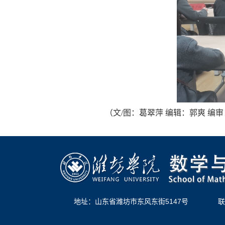
（文/图：葛翠萍 编辑：郭爽 编
地址：山东省潍坊市东风东街5147号
联