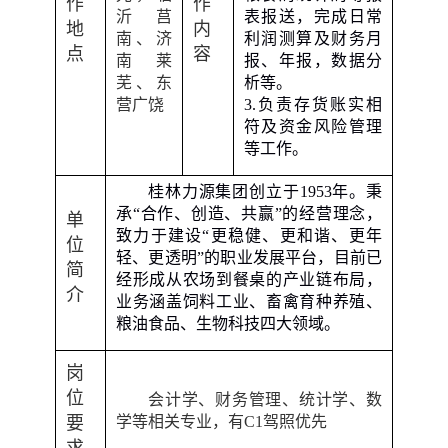
作
作
沂莒
表报送，完成日常
地
内
南、济
利润测算及财务月
点
容
南莱
报、年报，数据分
芜、东
析等。
营广饶
3.
负责存货账实相
符及资金风险管理
等工作。
桂林力源集团创立于
1953
年。秉
承“合作、创造、共赢”的经营理念，
单
致力于建设“更稳健、更和谐、更年
位
轻、更透明”的职业发展平台，目前已
简
经形成从农场到餐桌的产业链布局，
介
业务涵盖饲料工业、畜禽育种养殖、
粮油食品、生物科技四大领域
。
岗
位
会计学、财务管理、统计学、数
要
学等相关专业
，有
C1
驾照优先