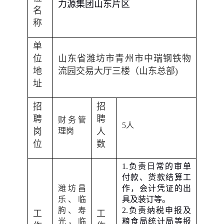
力源集团山东片区
名
称
单
位
山东省潍坊市青州市中瑞钢铁物
地
流园交易大厅三楼（山东总部
)
址
招
招
聘
聘
财务管
5
人
岗
理岗
人
位
数
1.
负责日常的审单
付款、货款结算工
潍坊昌
作，会计凭证的出
乐、临
具及装订等。
朐、寿
2.
负责纳税申报及
工
工
光，临
粮食局统计局等报