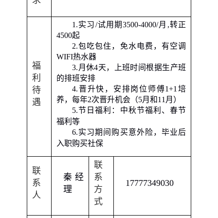
求
1.
实习
/
试用期
3500-4000/
月
,
转正
4500
起
2.
包吃包住，免水电费，有空调
WIFI
热水器
福
3.
月休
4
天，上班时间根据生产班
利
的排班安排
4.
晋升快，安排岗位师傅
1+1
培
待
养，每年
2
次晋升机会（
5
月和
11
月）
遇
5
.
节日福利：中秋节福利、春节
福利等
6
.
实习期间购买意外险，毕业后
入职购买社保
联
联
秦经
系
系
17777349030
理
方
人
式