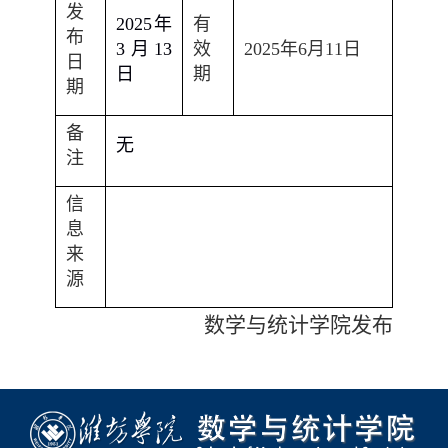
发
2025
年
有
布
3
月
13
效
2025
年
6
月
11
日
日
日
期
期
备
无
注
信
息
来
源
数学与统计学院
发布