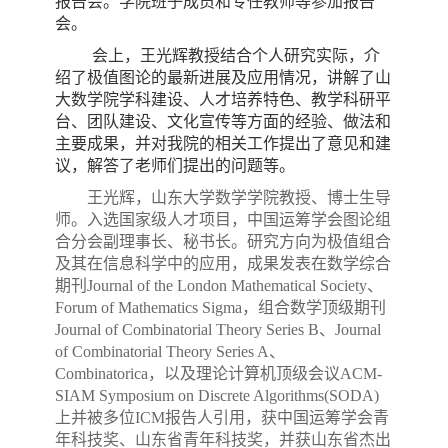
报告会。学院班子成员和专任教师等参加报告
会。
会上，王光辉教授结合个人研究实际，介
绍了极值图论的最新进展及应用情况，讲解了山
大数学院学科建设、人才培养特色、教学科研平
台、团队建设、文化宣传等方面的经验、做法和
主要成果，并对我院的相关工作提出了意见和建
议，解答了老师们提出的问题等。
王光辉，山东大学数学学院教授、博士生导
师。入选国家级人才项目，中国运筹学会图论组
合分会副理事长、秘书长。研究方向为极值组合
及其在信息科学中的应用，成果
发表在数学综合
期刊
Journal of the London Mathematical Society
、
Forum of Mathematics Sigma
，组合数学顶级期刊
Journal of Combinatorial Theory Series B
、
Journal
of Combinatorial Theory Series A
、
Combinatorica
，以及理论计算机顶级会议
ACM-
SIAM Symposium on Discrete Algorithms(SODA)
上并被多位
ICM
报告人引用，获中国运筹学会青
年科技奖、山东省青年科技奖，并获山东省杰出